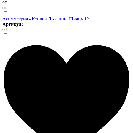
от
от
Асимметрия - Конвей Л - спина Шиацу 12
Артикул:
0 Р