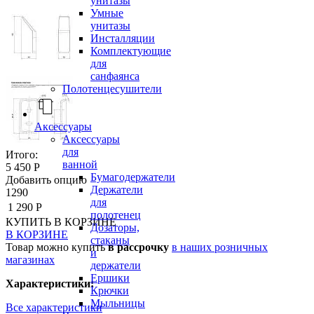
унитазы
Умные
унитазы
Инсталляции
Комплектующие
для
санфаянса
Полотенцесушители
Аксессуары
Аксессуары
для
Итого:
ванной
5 450 Р
Бумагодержатели
Добавить опцию
Держатели
1290
для
1 290 Р
полотенец
КУПИТЬ
В КОРЗИНЕ
Дозаторы,
В КОРЗИНЕ
стаканы
Товар можно купить
в рассрочку
в наших розничных
и
магазинах
держатели
Ершики
Характеристики:
Крючки
Мыльницы
Все характеристики