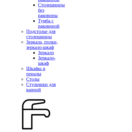
Столешницы
без
раковины
Тумба с
раковиной
Подстолье для
столешницы
Зеркала, полки,
зеркало-шкаф
Зеркало
Зеркало-
шкаф
Шкафы и
пеналы
Столы
Стульчики для
ванной