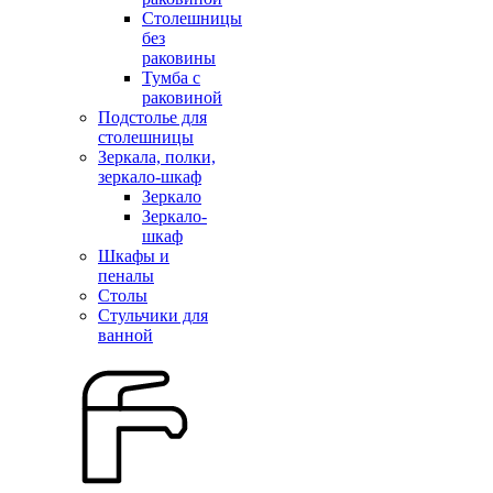
Столешницы
без
раковины
Тумба с
раковиной
Подстолье для
столешницы
Зеркала, полки,
зеркало-шкаф
Зеркало
Зеркало-
шкаф
Шкафы и
пеналы
Столы
Стульчики для
ванной