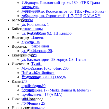
Готовые
г. Барнаул,​ ​Павловский тракт, 180, «ТВК Гранд
интерьеры
Arena»
Коллекции
г. Барнаул, пр. Космонавтов, 6г ТВК «Республика»
мебели
г. Барнаул, пр. Строителей, 117, ТРЦ GALAXY
Тумбы
Белгород
и
ул. Костюкова, 1
столешницы
Бийск
Тумба
ул. Революции 92, ТЦ Квадро
Панель
Волгоград
с
Жукова, 94
раковиной
Воронеж
Столешницы
ул. Донбасская, 23
без
Екатеринбург
раковины
ул. Бахчиванджи, 2Б корпус С3, 1 этаж
Тумба
Ижевск
с
Молодежная 107Б, офис 205
раковиной
Пойма 17 г. Ижевск
Подстолье
Удмуртская 304 СЦ Гвоздь
для
Казань
столешницы
пр. Победы 90
Зеркала,
пр. Ямашева 17 (Marka Ванны & Мебель)
полки,
пр. Ямашева, 17 (AIMA)
зеркало-
Нижний Новгород
шкаф
пр. Ленина 25
Зеркало
Новокузнецк