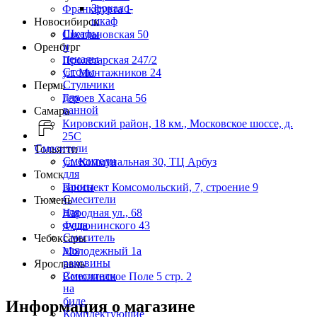
Зеркало-
Франкфурта 1
шкаф
Новосибирск
Шкафы
Светлановская 50
и
Оренбург
пеналы
Пролетарская 247/2
Столы
ул. Монтажников 24
Стульчики
Пермь
для
Героев Хасана 56
ванной
Самара
Кировский район, 18 км., Московское шоссе, д.
25С
Смесители
Тольятти
Смесители
ул. Коммунальная 30, ТЦ Арбуз
для
Томск
ванны
Проспект Комсомольский, 7, строение 9
Смесители
Тюмень
для
Народная ул., 68
душа
Федюнинского 43
Смеситель
Чебоксары
для
Молодежный 1а
раковины
Ярославль
Смесители
Всполинское Поле 5 стр. 2
на
биде
Информация о магазине
Комплектующие