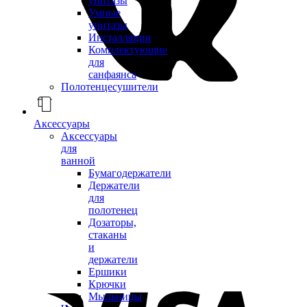
унитазы
Умные
унитазы
Инсталляции
Комплектующие
для
санфаянса
Полотенцесушители
Аксессуары
Аксессуары
для
ванной
Бумагодержатели
Держатели
для
полотенец
Дозаторы,
стаканы
и
держатели
Ершики
Крючки
Мыльницы