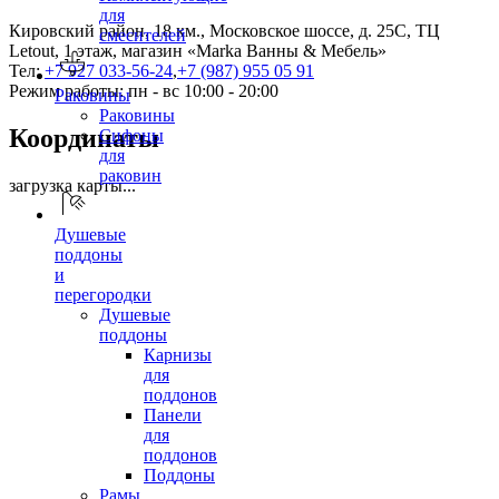
для
Кировский район, 18 км., Московское шоссе, д. 25С, ТЦ
смесителей
Letout, 1 этаж, магазин «Marka Ванны & Мебель»
Тел:
+7 927 033-56-24
,
+7 (987) 955 05 91
Режим работы: пн - вс 10:00 - 20:00
Раковины
Раковины
Координаты
Сифоны
для
раковин
загрузка карты...
Душевые
поддоны
и
перегородки
Душевые
поддоны
Карнизы
для
поддонов
Панели
для
поддонов
Поддоны
Рамы