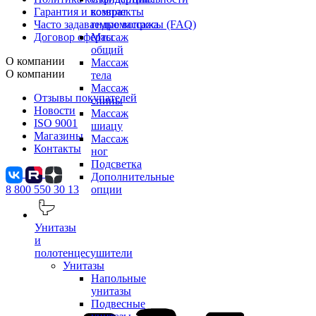
Гарантия и возврат
комплекты
Часто задаваемые вопросы (FAQ)
гидромассажа
Договор оферты
Массаж
общий
О компании
Массаж
О компании
тела
Массаж
Отзывы покупателей
спины
Новости
Массаж
ISO 9001
шиацу
Магазины
Массаж
Контакты
ног
Подсветка
Дополнительные
8 800 550 30 13
опции
Унитазы
и
полотенцесушители
Унитазы
Напольные
унитазы
Подвесные