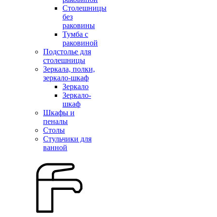
Столешницы
без
раковины
Тумба с
раковиной
Подстолье для
столешницы
Зеркала, полки,
зеркало-шкаф
Зеркало
Зеркало-
шкаф
Шкафы и
пеналы
Столы
Стульчики для
ванной