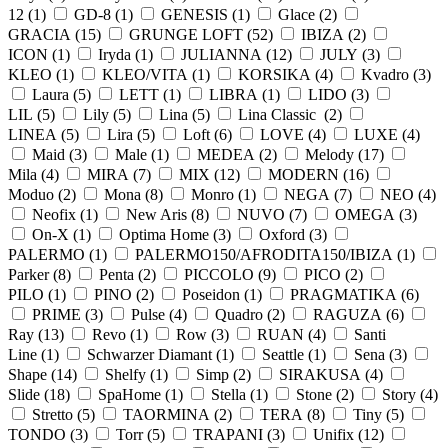
12 (
1
)
GD-8 (
1
)
GENESIS (
1
)
Glace (
2
)
GRACIA (
15
)
GRUNGE LOFT (
52
)
IBIZA (
2
)
ICON (
1
)
Iryda (
1
)
JULIANNA (
12
)
JULY (
3
)
KLEO (
1
)
KLEO/VITA (
1
)
KORSIKA (
4
)
Kvadro (
3
)
Laura (
5
)
LETT (
1
)
LIBRA (
1
)
LIDO (
3
)
LIL (
5
)
Lily (
5
)
Lina (
5
)
Lina Classic (
2
)
LINEA (
5
)
Lira (
5
)
Loft (
6
)
LOVE (
4
)
LUXE (
4
)
Maid (
3
)
Male (
1
)
MEDEA (
2
)
Melody (
17
)
Mila (
4
)
MIRA (
7
)
MIX (
12
)
MODERN (
16
)
Moduo (
2
)
Mona (
8
)
Monro (
1
)
NEGA (
7
)
NEO (
4
)
Neofix (
1
)
New Aris (
8
)
NUVO (
7
)
OMEGA (
3
)
On-X (
1
)
Optima Home (
3
)
Oxford (
3
)
PALERMO (
1
)
PALERMO150/AFRODITA150/IBIZA (
1
)
Parker (
8
)
Penta (
2
)
PICCOLO (
9
)
PICO (
2
)
PILO (
1
)
PINO (
2
)
Poseidon (
1
)
PRAGMATIKA (
6
)
PRIME (
3
)
Pulse (
4
)
Quadro (
2
)
RAGUZA (
6
)
Ray (
13
)
Revo (
1
)
Row (
3
)
RUAN (
4
)
Santi
Line (
1
)
Schwarzer Diamant (
1
)
Seattle (
1
)
Sena (
3
)
Shape (
14
)
Shelfy (
1
)
Simp (
2
)
SIRAKUSA (
4
)
Slide (
18
)
SpaHome (
1
)
Stella (
1
)
Stone (
2
)
Story (
4
)
Stretto (
5
)
TAORMINA (
2
)
TERA (
8
)
Tiny (
5
)
TONDO (
3
)
Torr (
5
)
TRAPANI (
3
)
Unifix (
12
)