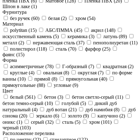
пленка ПВХ (
6
)
Матовое (
128
)
Пленка ПВХ (
20
)
Шпон в лаке (
1
)
Фурнитура
без ручек (
60
)
белая (
2
)
хром (
54
)
Материал
polytitan (
15
)
АБС/ПММА (
45
)
акрил (
148
)
искусственный камень (
5
)
керамика (
3
)
латунь (
89
)
металл (
2
)
нержавеющая сталь (
37
)
пенополиуретан (
11
)
полистирол (
118
)
сталь (
70
)
фарфор (
25
)
фаянс (
15
)
Форма
асимметричные (
78
)
Г-образный (
7
)
квадратная (
2
)
круглые (
4
)
овальная (
8
)
округлая (
7
)
по форме
ванны (
10
)
прямой (
8
)
прямоугольная (
40
)
прямоугольные (
88
)
угловые (
9
)
Цвет
белый (
561
)
бетон (
3
)
бетон светло-серый (
11
)
бетон темно-серый (
10
)
голубой (
5
)
дикий дуб
натуральный (
4
)
дуб вотан (
21
)
дуб намибия (
8
)
дуб
сонома (
20
)
зеркало (
6
)
золото (
9
)
капучино (
2
)
оникс (
1
)
серый (
32
)
сталь (
5
)
хром (
101
)
черный (
103
)
Расположение перелива
по центру (
22
)
стандартное (
122
)