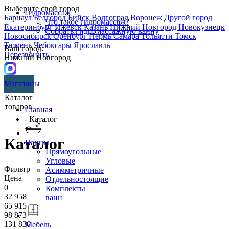
Выберите свой город
Гидромассаж
Барнаул
Белгород
Бийск
Волгоград
Воронеж
Другой город
Что такое гидромассаж?
Екатеринбург
Ижевск
Казань
Нижний Новгород
Новокузнецк
Собрать гидромассажную ванну
Новосибирск
Оренбург
Пермь
Самара
Тольятти
Томск
Тюмень
Чебоксары
Ярославль
Ваш город:
Перезвонить
Нижний Новгород
Магазины
Каталог
товаров
Главная
- Каталог
Каталог
Ванны
Прямоугольные
Угловые
Фильтр
Асимметричные
Цена
Отдельностоящие
0
Комплекты
32 958
ванн
65 915
98 873
131 830
Мебель