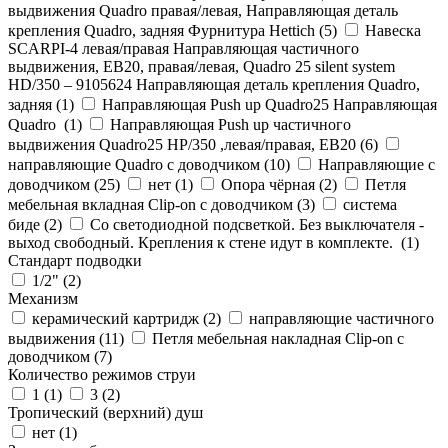
выдвижения Quadro правая/левая, Направляющая деталь
крепления Quadro, задняя Фурнитура Hettich (
5
)
Навеска
SCARPI-4 левая/правая Направляющая частичного
выдвижения, ЕВ20, правая/левая, Quadro 25 silent system
HD/350 – 9105624 Направляющая деталь крепления Quadro,
задняя (
1
)
Направляющая Push up Quadro25 Направляющая
Quadro (
1
)
Направляющая Push up частичного
выдвижения Quadro25 НР/350 ,левая/правая, ЕВ20 (
6
)
направляющие Quadro с доводчиком (
10
)
Направляющие с
доводчиком (
25
)
нет (
1
)
Опора чёрная (
2
)
Петля
мебельная вкладная Clip-on с доводчиком (
3
)
система
биде (
2
)
Со светодиодной подсветкой. Без выключателя -
выход свободный. Крепления к стене идут в комплекте. (
1
)
Стандарт подводки
1/2" (
2
)
Механизм
керамический картридж (
2
)
направляющие частичного
выдвижения (
11
)
Петля мебельная накладная Clip-on с
доводчиком (
7
)
Количество режимов струи
1 (
1
)
3 (
2
)
Тропический (верхний) душ
нет (
1
)