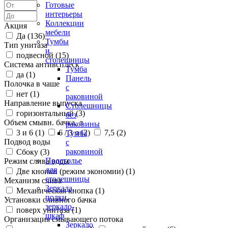
Готовые
интерьеры
Коллекции
Акция
мебели
Да (
136
)
Тумбы
Тип унитаза
и
подвесной (
15
)
столешницы
Система антивсплеск
Тумба
да (
1
)
Панель
Полочка в чаше
с
нет (
1
)
раковиной
Направление выпуска
Столешницы
горизонтальный (
3
)
без
Объем смывн. бачка, л
раковины
3 и 6 (
1
)
6 / 3 л (
2
)
7,5 (
2
)
Тумба
Подвод воды
с
раковиной
Сбоку (
3
)
Подстолье
Режим слива воды
для
Две кнопки (режим экономии) (
1
)
столешницы
Механизм слива
Зеркала,
Механическая кнопка (
1
)
полки,
Установки сливного бачка
зеркало-
поверх унитаза (
1
)
шкаф
Организация смывающего потока
Зеркало