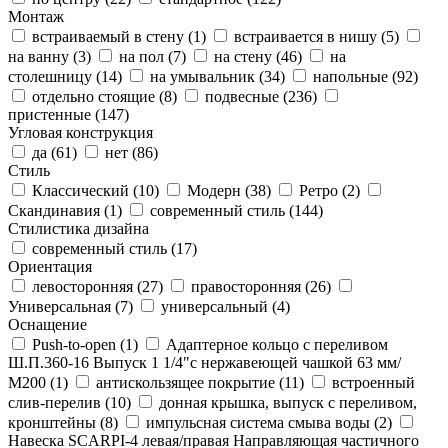
Монтаж
встраиваемый в стену (
1
)
встраивается в нишу (
5
)
на ванну (
3
)
на пол (
7
)
на стену (
46
)
на
столешницу (
14
)
на умывальник (
34
)
напольные (
92
)
отдельно стоящие (
8
)
подвесные (
236
)
пристенные (
147
)
Угловая конструкция
да (
61
)
нет (
86
)
Стиль
Классический (
10
)
Модерн (
38
)
Ретро (
2
)
Скандинавия (
1
)
современный стиль (
144
)
Стилистика дизайна
современный стиль (
17
)
Ориентация
левосторонняя (
27
)
правосторонняя (
26
)
Универсальная (
7
)
универсальный (
4
)
Оснащение
Push-to-open (
1
)
Адаптерное кольцо с переливом
Ш.П.360-16 Выпуск 1 1/4"с нержавеющей чашкой 63 мм/
М200 (
1
)
антискользящее покрытие (
11
)
встроенный
слив-перелив (
10
)
донная крышка, выпуск с переливом,
кронштейны (
8
)
импульсная система смыва воды (
2
)
Навеска SCARPI-4 левая/правая Направляющая частичного