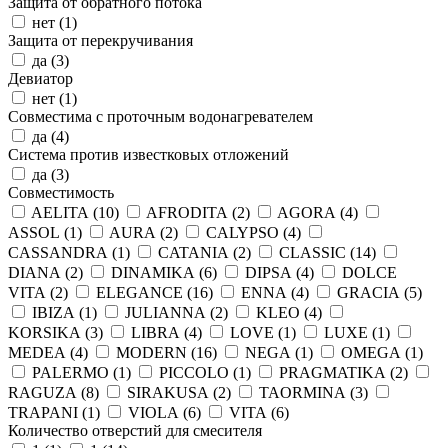
Защита от обратного потока
нет (
1
)
Защита от перекручивания
да (
3
)
Девиатор
нет (
1
)
Совместима с проточным водонагревателем
да (
4
)
Система против известковых отложений
да (
3
)
Совместимость
AELITA (
10
)
AFRODITA (
2
)
AGORA (
4
)
ASSOL (
1
)
AURA (
2
)
CALYPSO (
4
)
CASSANDRA (
1
)
CATANIA (
2
)
CLASSIC (
14
)
DIANA (
2
)
DINAMIKA (
6
)
DIPSA (
4
)
DOLCE
VITA (
2
)
ELEGANCE (
16
)
ENNA (
4
)
GRACIA (
5
)
IBIZA (
1
)
JULIANNA (
2
)
KLEO (
4
)
KORSIKA (
3
)
LIBRA (
4
)
LOVE (
1
)
LUXE (
1
)
MEDEA (
4
)
MODERN (
16
)
NEGA (
1
)
OMEGA (
1
)
PALERMO (
1
)
PICCOLO (
1
)
PRAGMATIKA (
2
)
RAGUZA (
8
)
SIRAKUSA (
2
)
TAORMINA (
3
)
TRAPANI (
1
)
VIOLA (
6
)
VITA (
6
)
Количество отверстий для смесителя