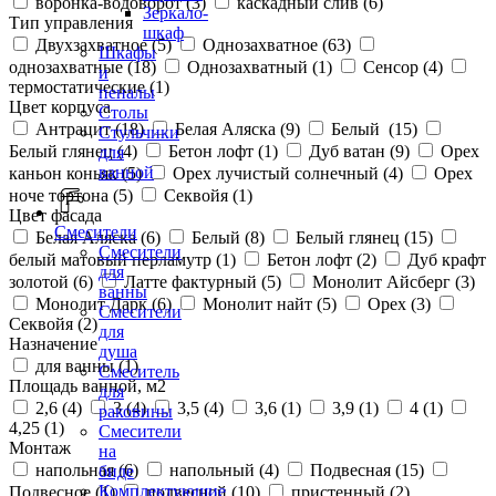
воронка-водоворот (
3
)
каскадный слив (
6
)
Зеркало-
Тип управления
шкаф
Двухзахватное (
5
)
Однозахватное (
63
)
Шкафы
однозахватные (
18
)
Однозахватный (
1
)
Сенсор (
4
)
и
термостатические (
1
)
пеналы
Цвет корпуса
Столы
Антрацит (
18
)
Белая Аляска (
9
)
Белый (
15
)
Стульчики
Белый глянец (
4
)
Бетон лофт (
1
)
Дуб ватан (
9
)
Орех
для
ванной
каньон коньяк (
5
)
Орех лучистый солнечный (
4
)
Орех
ноче тортона (
5
)
Секвойя (
1
)
Цвет фасада
Смесители
Белая Аляска (
6
)
Белый (
8
)
Белый глянец (
15
)
Смесители
белый матовый перламутр (
1
)
Бетон лофт (
2
)
Дуб крафт
для
золотой (
6
)
Латте фактурный (
5
)
Монолит Айсберг (
3
)
ванны
Монолит Дарк (
6
)
Монолит найт (
5
)
Орех (
3
)
Смесители
Секвойя (
2
)
для
Назначение
душа
для ванны (
1
)
Смеситель
Площадь ванной, м2
для
2,6 (
4
)
3 (
4
)
3,5 (
4
)
3,6 (
1
)
3,9 (
1
)
4 (
1
)
раковины
4,25 (
1
)
Смесители
Монтаж
на
напольная (
6
)
напольный (
4
)
Подвесная (
15
)
биде
Комплектующие
Подвесное (
1
)
подвесной (
10
)
пристенный (
2
)