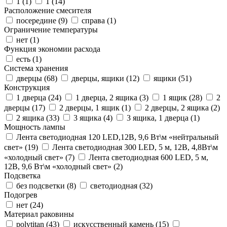
1 (
1
)
1 (
14
)
Расположение смесителя
посередине (
9
)
справа (
1
)
Ограничение температуры
нет (
1
)
Функция экономии расхода
есть (
1
)
Система хранения
дверцы (
68
)
дверцы, ящики (
12
)
ящики (
51
)
Конструкция
1 дверца (
24
)
1 дверца, 2 ящика (
3
)
1 ящик (
28
)
2
дверцы (
17
)
2 дверцы, 1 ящик (
1
)
2 дверцы, 2 ящика (
2
)
2 ящика (
33
)
3 ящика (
4
)
3 ящика, 1 дверца (
1
)
Мощность лампы
Лента светодиодная 120 LED,12В, 9,6 Вт\м «нейтральный
свет» (
19
)
Лента светодиодная 300 LED, 5 м, 12В, 4,8Вт\м
«холодный свет» (
7
)
Лента светодиодная 600 LED, 5 м,
12В, 9,6 Вт\м «холодный свет» (
2
)
Подсветка
без подсветки (
8
)
светодиодная (
32
)
Подогрев
нет (
24
)
Материал раковины
polytitan (
43
)
искусственный камень (
15
)