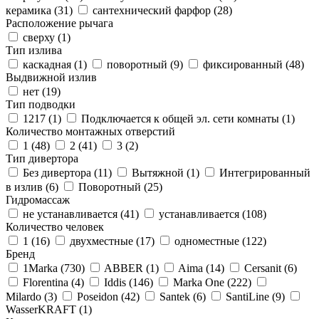
керамика (
31
)
сантехнический фарфор (
28
)
Расположение рычага
сверху (
1
)
Тип излива
каскадная (
1
)
поворотный (
9
)
фиксированный (
48
)
Выдвижной излив
нет (
19
)
Тип подводки
1217 (
1
)
Подключается к общей эл. сети комнаты (
1
)
Количество монтажных отверстий
1 (
48
)
2 (
41
)
3 (
2
)
Тип дивертора
Без дивертора (
11
)
Вытяжной (
1
)
Интегрированный
в излив (
6
)
Поворотный (
25
)
Гидромассаж
не устанавливается (
41
)
устанавливается (
108
)
Количество человек
1 (
16
)
двухместные (
17
)
одноместные (
122
)
Бренд
1Marka (
730
)
ABBER (
1
)
Aima (
14
)
Cersanit (
6
)
Florentina (
4
)
Iddis (
146
)
Marka One (
222
)
Milardo (
3
)
Poseidon (
42
)
Santek (
6
)
SantiLine (
9
)
WasserKRAFT (
1
)