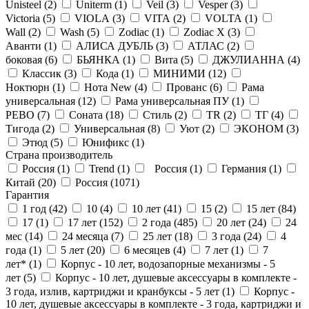
Unisteel (
2
)
Uniterm (
1
)
Veil (
3
)
Vesper (
3
)
Victoria (
5
)
VIOLA (
3
)
VITA (
2
)
VOLTA (
1
)
Wall (
2
)
Wash (
5
)
Zodiac (
1
)
Zodiac X (
3
)
Аванти (
1
)
АЛИСА ДУБЛЬ (
3
)
АТЛАС (
2
)
боковая (
6
)
БЬЯНКА (
1
)
Вита (
5
)
ДЖУЛИАННА (
4
)
Классик (
3
)
Кода (
1
)
МИНИМИ (
12
)
Ноктюрн (
1
)
Нота New (
4
)
Прованс (
6
)
Рама
универсальная (
12
)
Рама универсальная ПУ (
1
)
РЕВО (
7
)
Соната (
18
)
Стиль (
2
)
ТR (
2
)
ТГ (
4
)
Тигода (
2
)
Универсальная (
8
)
Уют (
2
)
ЭКОНОМ (
3
)
Этюд (
5
)
Юнификс (
1
)
Страна производитель
Россия (
1
)
Trend (
1
)
Россия (
1
)
Германия (
1
)
Китай (
20
)
Россия (
1071
)
Гарантия
1 год (
42
)
10 (
4
)
10 лет (
41
)
15 (
2
)
15 лет (
84
)
17 (
1
)
17 лет (
152
)
2 года (
485
)
20 лет (
24
)
24
мес (
14
)
24 месяца (
7
)
25 лет (
18
)
3 года (
24
)
4
года (
1
)
5 лет (
20
)
6 месяцев (
4
)
7 лет (
1
)
7
лет* (
1
)
Корпус - 10 лет, водозапорные механизмы - 5
лет (
5
)
Корпус - 10 лет, душевые аксессуары в комплекте -
3 года, излив, картриджи и кранбуксы - 5 лет (
1
)
Корпус -
10 лет, душевые аксессуары в комплекте - 3 года, картриджи и