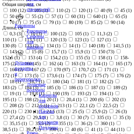
для
Общая ширина, см
смесителей
100 (
12
)
105 (
3
)
110 (
2
)
120 (
1
)
40 (
9
)
45 (
1
)
50 (
15
)
55 (
2
)
57 (
1
)
60 (
31
)
640 (
1
)
65 (
5
)
70 (
7
)
75 (
5
)
79 (
1
)
80 (
19
)
85 (
2
)
90 (
14
)
Раковины
Длина, см
Раковины
0,3 (
3
)
10 (
3
)
100 (
12
)
105 (
1
)
11,3 (
2
)
Сифоны
110 (
1
)
113,5 (
1
)
120 (
13
)
123 (
1
)
127 (
1
)
для
130 (
8
)
133 (
2
)
134 (
1
)
14 (
1
)
140 (
18
)
141,5 (
1
)
раковин
143 (
2
)
15 (
8
)
15,7 (
1
)
15,9 (
1
)
150 (
73
)
152,5 (
1
)
153 (
4
)
154,2 (
1
)
155 (
5
)
158 (
1
)
158-
Душевые
175 (
2
)
160 (
45
)
162 (
4
)
163 (
3
)
164 (
1
)
165 (
17
)
поддоны
166 (
2
)
167 (
2
)
170 (
97
)
170,7 (
2
)
171 (
1
)
и
172 (
1
)
173 (
5
)
173,6 (
1
)
174 (
7
)
175 (
7
)
176 (
2
)
перегородки
18 (
1
)
18,7 (
1
)
180 (
34
)
181 (
1
)
182 (
2
)
Душевые
183 (
2
)
184 (
3
)
185 (
3
)
186 (
1
)
187 (
1
)
189 (
2
)
поддоны
19 (
1
)
19,8 (
1
)
190 (
19
)
193 (
2
)
194 (
1
)
Карнизы
195 (
1
)
198 (
2
)
20 (
1
)
20,4 (
1
)
200 (
6
)
202 (
1
)
для
208 (
2
)
212,5 (
1
)
213 (
1
)
22,1 (
2
)
22,5 (
2
)
поддонов
220 (
1
)
230 (
1
)
24,5 (
13
)
25 (
5
)
25,9 (
2
)
26 (
3
)
Панели
для
27,4 (
2
)
29,5 (
1
)
3,8 (
1
)
30 (
7
)
335 (
1
)
35 (
3
)
поддонов
35,15 (
1
)
35,5 (
2
)
355 (
1
)
36 (
2
)
360 (
1
)
Поддоны
38,5 (
1
)
39,2 (
1
)
390 (
1
)
40 (
6
)
41 (
1
)
44 (
11
)
Рамы