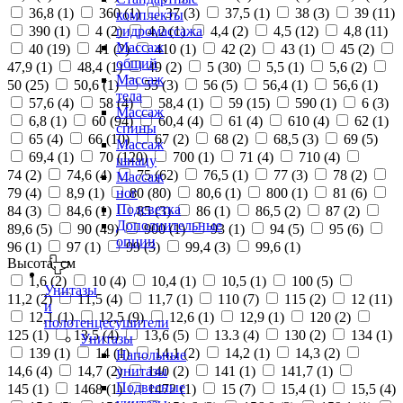
36,8 (
1
)
360 (
1
)
37 (
3
)
37,5 (
1
)
38 (
3
)
39 (
11
)
комплекты
390 (
1
)
4 (
2
)
4,2 (
1
)
4,4 (
2
)
4,5 (
12
)
4,8 (
11
)
гидромассажа
Массаж
40 (
19
)
41 (
2
)
410 (
1
)
42 (
2
)
43 (
1
)
45 (
2
)
общий
47,9 (
1
)
48,4 (
1
)
49 (
2
)
5 (
30
)
5,5 (
1
)
5,6 (
2
)
Массаж
50 (
25
)
50,6 (
1
)
55 (
3
)
56 (
5
)
56,4 (
1
)
56,6 (
1
)
тела
57,6 (
4
)
58 (
4
)
58,4 (
1
)
59 (
15
)
590 (
1
)
6 (
3
)
Массаж
6,8 (
1
)
60 (
94
)
60,4 (
4
)
61 (
4
)
610 (
4
)
62 (
1
)
спины
65 (
4
)
66 (
10
)
67 (
2
)
68 (
2
)
68,5 (
3
)
69 (
5
)
Массаж
69,4 (
1
)
70 (
120
)
700 (
1
)
71 (
4
)
710 (
4
)
шиацу
74 (
2
)
74,6 (
4
)
75 (
62
)
76,5 (
1
)
77 (
3
)
78 (
2
)
Массаж
79 (
4
)
8,9 (
1
)
80 (
80
)
80,6 (
1
)
800 (
1
)
81 (
6
)
ног
Подсветка
84 (
3
)
84,6 (
1
)
85 (
3
)
86 (
1
)
86,5 (
2
)
87 (
2
)
Дополнительные
89,6 (
5
)
90 (
49
)
900 (
1
)
93 (
1
)
94 (
5
)
95 (
6
)
опции
96 (
1
)
97 (
1
)
99 (
3
)
99,4 (
3
)
99,6 (
1
)
Высота, см
1,6 (
2
)
10 (
4
)
10,4 (
1
)
10,5 (
1
)
100 (
5
)
Унитазы
11,2 (
2
)
11,5 (
4
)
11,7 (
1
)
110 (
7
)
115 (
2
)
12 (
11
)
и
12,1 (
1
)
12,5 (
9
)
12,6 (
1
)
12,9 (
1
)
120 (
2
)
полотенцесушители
125 (
1
)
13,5 (
4
)
13,6 (
5
)
13.3 (
4
)
130 (
2
)
134 (
1
)
Унитазы
139 (
1
)
14 (
1
)
14,1 (
2
)
14,2 (
1
)
14,3 (
2
)
Напольные
14,6 (
4
)
14,7 (
2
)
140 (
2
)
141 (
1
)
141,7 (
1
)
унитазы
Подвесные
145 (
1
)
1468 (
1
)
1472 (
1
)
15 (
7
)
15,4 (
1
)
15,5 (
4
)