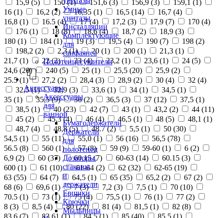
унитазы
15,9 (
5
)
150 (
1
)
151,6 (
3
)
156,9 (
3
)
159,1 (
1
)
Умные
16 (
1
)
16,2 (
2
)
16,35 (
1
)
16,5 (
14
)
16,7 (
4
)
унитазы
16,8 (
1
)
16.5 (
4
)
17 (
4
)
17,2 (
3
)
17,9 (
7
)
170 (
4
)
Инсталляции
176 (
1
)
18 (
8
)
18,6 (
4
)
18,7 (
2
)
18,9 (
3
)
Комплектующие
180 (
1
)
184 (
1
)
19 (
3
)
19,5 (
4
)
190 (
7
)
198 (
2
)
для
198,2 (
2
)
2,3 (
1
)
20 (
1
)
200 (
1
)
21,3 (
1
)
санфаянса
21,7 (
1
)
22 (
2
)
23 (
4
)
23,2 (
1
)
23,6 (
1
)
24 (
5
)
Полотенцесушители
24,6 (
20
)
240 (
5
)
25 (
1
)
25,5 (
20
)
25,9 (
2
)
25.5 (
1
)
27,2 (
2
)
28,4 (
3
)
28,9 (
2
)
30 (
4
)
32 (
4
)
Аксессуары
32,5 (
1
)
32,9 (
3
)
33,6 (
1
)
34 (
1
)
34,5 (
1
)
Аксессуары
35 (
1
)
35,5 (
9
)
36 (
2
)
36,5 (
3
)
37 (
12
)
37,5 (
1
)
для
38,5 (
1
)
40 (
23
)
42 (
7
)
43 (
1
)
43,2 (
2
)
44 (
11
)
ванной
45 (
2
)
45,3 (
4
)
46 (
4
)
46,5 (
1
)
48 (
5
)
48,1 (
1
)
Бумагодержатели
48,7 (
4
)
48,8 (
5
)
48.7 (
2
)
5,5 (
1
)
50 (
30
)
Держатели
54,5 (
1
)
55 (
11
)
55,0 (
1
)
56 (
16
)
56,5 (
78
)
для
56.5 (
8
)
560 (
1
)
57 (
8
)
59 (
9
)
59-60 (
1
)
6 (
2
)
полотенец
Дозаторы,
6,9 (
2
)
60 (
37
)
60,15 (
7
)
60-63 (
14
)
60.15 (
3
)
стаканы
600 (
1
)
61 (
10
)
61-64 (
2
)
62 (
32
)
62-65 (
19
)
и
63 (
55
)
64 (
7
)
64,5 (
1
)
65 (
35
)
65,2 (
2
)
67 (
2
)
держатели
68 (
6
)
69,6 (
1
)
7 (
3
)
7,2 (
3
)
7,5 (
1
)
70 (
10
)
Ершики
70.5 (
1
)
73 (
1
)
75 (
4
)
75,5 (
1
)
76 (
1
)
77 (
2
)
Крючки
8 (
3
)
8,5 (
4
)
80 (
22
)
81 (
4
)
81,5 (
1
)
82 (
8
)
Мыльницы
83,6 (
7
)
83,61 (
1
)
84,5 (
1
)
85 (
40
)
85,5 (
1
)