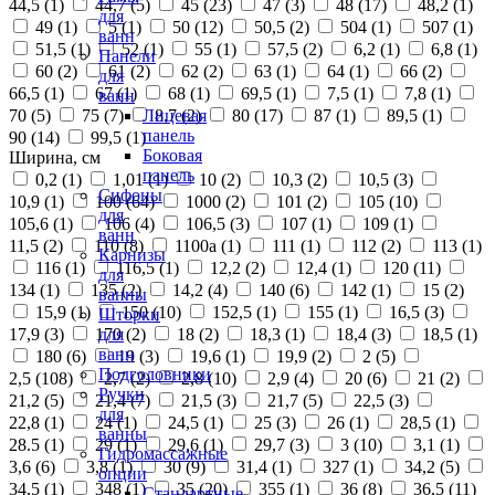
44,5 (
1
)
44,7 (
5
)
45 (
23
)
47 (
3
)
48 (
17
)
48,2 (
1
)
для
49 (
1
)
5 (
1
)
50 (
12
)
50,5 (
2
)
504 (
1
)
507 (
1
)
ванн
51,5 (
1
)
52 (
1
)
55 (
1
)
57,5 (
2
)
6,2 (
1
)
6,8 (
1
)
Панели
60 (
2
)
61 (
2
)
62 (
2
)
63 (
1
)
64 (
1
)
66 (
2
)
для
66,5 (
1
)
67 (
1
)
68 (
1
)
69,5 (
1
)
7,5 (
1
)
7,8 (
1
)
ванн
70 (
5
)
75 (
7
)
8,7 (
2
)
80 (
17
)
87 (
1
)
89,5 (
1
)
Лицевая
панель
90 (
14
)
99,5 (
1
)
Боковая
Ширина, см
панель
0,2 (
1
)
1,01 (
1
)
10 (
2
)
10,3 (
2
)
10,5 (
3
)
Сифоны
10,9 (
1
)
100 (
64
)
1000 (
2
)
101 (
2
)
105 (
10
)
для
105,6 (
1
)
106 (
4
)
106,5 (
3
)
107 (
1
)
109 (
1
)
ванн
11,5 (
2
)
110 (
8
)
1100а (
1
)
111 (
1
)
112 (
2
)
113 (
1
)
Карнизы
116 (
1
)
116,5 (
1
)
12,2 (
2
)
12,4 (
1
)
120 (
11
)
для
134 (
1
)
135 (
2
)
14,2 (
4
)
140 (
6
)
142 (
1
)
15 (
2
)
ванны
15,9 (
1
)
150 (
10
)
152,5 (
1
)
155 (
1
)
16,5 (
3
)
Шторки
17,9 (
3
)
170 (
2
)
18 (
2
)
18,3 (
1
)
18,4 (
3
)
18,5 (
1
)
для
ванн
180 (
6
)
19 (
3
)
19,6 (
1
)
19,9 (
2
)
2 (
5
)
Подголовники
2,5 (
108
)
2,7 (
2
)
2,8 (
10
)
2,9 (
4
)
20 (
6
)
21 (
2
)
Ручки
21,2 (
5
)
21,4 (
7
)
21,5 (
3
)
21,7 (
5
)
22,5 (
3
)
для
22,8 (
1
)
24 (
1
)
24,5 (
1
)
25 (
3
)
26 (
1
)
28,5 (
1
)
ванны
28.5 (
1
)
29 (
1
)
29,6 (
1
)
29,7 (
3
)
3 (
10
)
3,1 (
1
)
Гидромассажные
3,6 (
6
)
3,8 (
1
)
30 (
9
)
31,4 (
1
)
327 (
1
)
34,2 (
5
)
опции
34,5 (
1
)
348 (
1
)
35 (
20
)
355 (
1
)
36 (
8
)
36,5 (
11
)
Стандартные