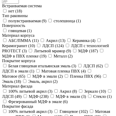
Встраиваемая система
нет (
18
)
Тип раковины
полувстраиваемая (
9
)
столешница (
1
)
Поверхность
глянцевая (
1
)
Материал корпуса
АБС/ПММА (
11
)
Акрил (
13
)
Керамика (
4
)
Керамогранит (
10
)
ЛДСП (
124
)
ЛДСП с технологией
PROTECT (
3
)
Литьевой мрамор (
9
)
МДФ (
187
)
МДФ в ПВХ пленке (
19
)
Металл (
2
)
Покрытие корпуса
Белая глянцевая итальянская эмаль (
3
)
ЛДСП (
62
)
ЛДСП в эмали (
1
)
Матовая пленка ПВХ (
4
)
Матовое (
65
)
МДФ в эмали (
2
)
Пленка ПВХ (
96
)
Эмаль (
18
)
Эмаль, акрил (
2
)
Материал фасада
100% литьевой акрил (
3
)
Акрил (
8
)
Зеркало (
10
)
ЛДСП (
49
)
МДФ (
238
)
МДФ в эмали (
3
)
Стекло (
1
)
Фрезерованный МДФ в эмале (
6
)
Покрытие фасада
100% литьевой акрил (
3
)
Глянцевое (
102
)
Матовая