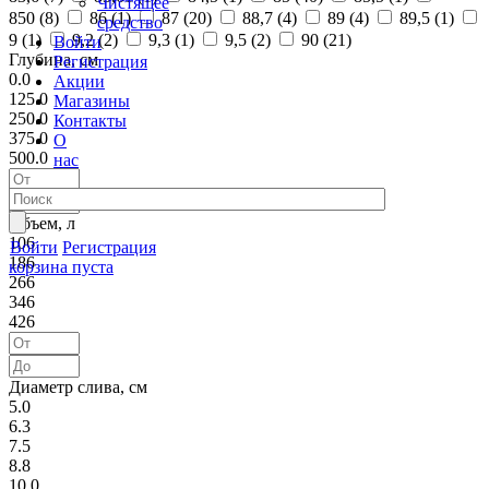
Чистящее
850 (
8
)
86 (
1
)
87 (
20
)
88,7 (
4
)
89 (
4
)
89,5 (
1
)
средство
9 (
1
)
9,2 (
2
)
9,3 (
1
)
9,5 (
2
)
90 (
21
)
Войти
Глубина, см
Регистрация
0.0
Акции
125.0
Магазины
250.0
Контакты
375.0
О
500.0
нас
Объем, л
106
Войти
Регистрация
186
корзина пуста
266
346
426
Диаметр слива, см
5.0
6.3
7.5
8.8
10.0