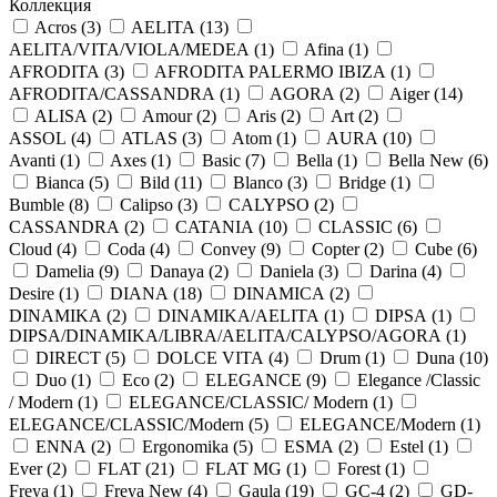
Коллекция
Acros (
3
)
AELITA (
13
)
AELITA/VITA/VIOLA/MEDEA (
1
)
Afina (
1
)
AFRODITA (
3
)
AFRODITA PALERMO IBIZA (
1
)
AFRODITA/CASSANDRA (
1
)
AGORA (
2
)
Aiger (
14
)
ALISA (
2
)
Amour (
2
)
Aris (
2
)
Art (
2
)
ASSOL (
4
)
ATLAS (
3
)
Atom (
1
)
AURA (
10
)
Avanti (
1
)
Axes (
1
)
Basic (
7
)
Bella (
1
)
Bella New (
6
)
Bianca (
5
)
Bild (
11
)
Blanco (
3
)
Bridge (
1
)
Bumble (
8
)
Calipso (
3
)
CALYPSO (
2
)
CASSANDRA (
2
)
CATANIA (
10
)
CLASSIC (
6
)
Cloud (
4
)
Coda (
4
)
Convey (
9
)
Copter (
2
)
Cube (
6
)
Damelia (
9
)
Danaya (
2
)
Daniela (
3
)
Darina (
4
)
Desire (
1
)
DIANA (
18
)
DINAMICA (
2
)
DINAMIKA (
2
)
DINAMIKA/AELITA (
1
)
DIPSA (
1
)
DIPSA/DINAMIKA/LIBRA/AELITA/CALYPSO/AGORA (
1
)
DIRECT (
5
)
DOLCE VITA (
4
)
Drum (
1
)
Duna (
10
)
Duo (
1
)
Eco (
2
)
ELEGANCE (
9
)
Elegance /Classic
/ Modern (
1
)
ELEGANCE/CLASSIC/ Modern (
1
)
ELEGANCE/CLASSIC/Modern (
5
)
ELEGANCE/Modern (
1
)
ENNA (
2
)
Ergonomika (
5
)
ESMA (
2
)
Estel (
1
)
Ever (
2
)
FLAT (
21
)
FLAT MG (
1
)
Forest (
1
)
Freya (
1
)
Freya New (
4
)
Gaula (
19
)
GC-4 (
2
)
GD-