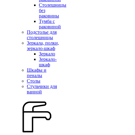
Столешницы
без
раковины
Тумба с
раковиной
Подстолье для
столешницы
Зеркала, полки,
зеркало-шкаф
Зеркало
Зеркало-
шкаф
Шкафы и
пеналы
Столы
Стульчики для
ванной