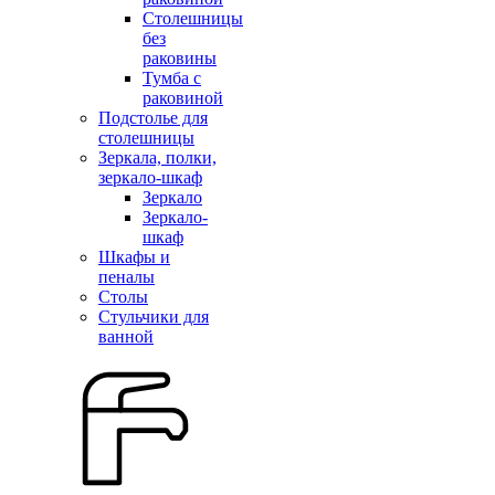
Столешницы
без
раковины
Тумба с
раковиной
Подстолье для
столешницы
Зеркала, полки,
зеркало-шкаф
Зеркало
Зеркало-
шкаф
Шкафы и
пеналы
Столы
Стульчики для
ванной