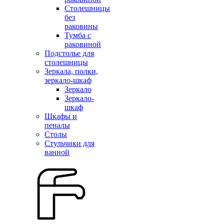
Столешницы
без
раковины
Тумба с
раковиной
Подстолье для
столешницы
Зеркала, полки,
зеркало-шкаф
Зеркало
Зеркало-
шкаф
Шкафы и
пеналы
Столы
Стульчики для
ванной