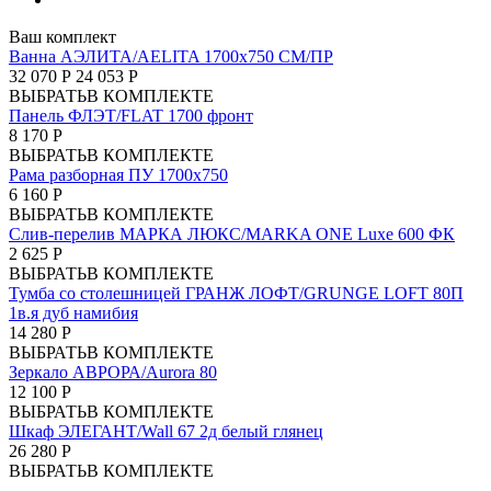
Ваш комплект
Ванна АЭЛИТА/AELITA 1700х750 СМ/ПР
32 070 Р
24 053 Р
ВЫБРАТЬ
В КОМПЛЕКТЕ
Панель ФЛЭТ/FLAT 1700 фронт
8 170 Р
ВЫБРАТЬ
В КОМПЛЕКТЕ
Рама разборная ПУ 1700х750
6 160 Р
ВЫБРАТЬ
В КОМПЛЕКТЕ
Слив-перелив МАРКА ЛЮКС/MARKA ONE Luxe 600 ФК
2 625 Р
ВЫБРАТЬ
В КОМПЛЕКТЕ
Тумба со столешницей ГРАНЖ ЛОФТ/GRUNGE LOFT 80П
1в.я дуб намибия
14 280 Р
ВЫБРАТЬ
В КОМПЛЕКТЕ
Зеркало АВРОРА/Aurora 80
12 100 Р
ВЫБРАТЬ
В КОМПЛЕКТЕ
Шкаф ЭЛЕГАНТ/Wall 67 2д белый глянец
26 280 Р
ВЫБРАТЬ
В КОМПЛЕКТЕ