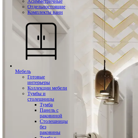
Асимметричные
Отдельностоящие
Комплекты ванн
Мебель
Готовые
интерьеры
Коллекции мебели
Тумбы и
столешницы
Тумба
Панель с
раковиной
Столешницы
без
раковины
Тумба с