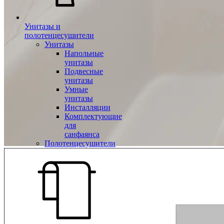
Унитазы и
полотенцесушители
Унитазы
Напольные
унитазы
Подвесные
унитазы
Умные
унитазы
Инсталляции
Комплектующие
для
санфаянса
Полотенцесушители