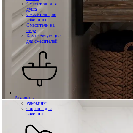
Смесители для
душа
Смеситель для
раковины
Смесители на
биде
Комплектующие
для смесителей
Раковины
Раковины
Сифоны для
раковин