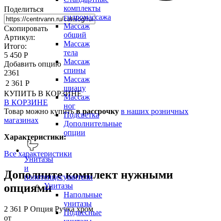
комплекты
Поделиться
гидромассажа
Массаж
Скопировать
общий
Артикул:
Массаж
Итого:
тела
5 450 Р
Массаж
Добавить опцию
спины
2361
Массаж
2 361 Р
шиацу
КУПИТЬ
В КОРЗИНЕ
Массаж
В КОРЗИНЕ
ног
Товар можно купить
в рассрочку
в наших розничных
Подсветка
магазинах
Дополнительные
опции
Характеристики:
Все характеристики
Унитазы
и
Дополните комплект нужными
полотенцесушители
опциями
Унитазы
Напольные
унитазы
2 361 Р
Опция Ручка хром
Подвесные
от