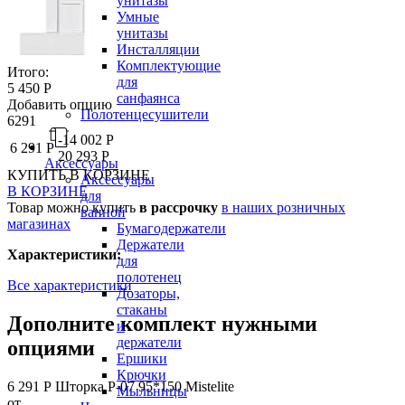
унитазы
Умные
унитазы
Инсталляции
Комплектующие
Итого:
для
5 450 Р
санфаянса
Добавить опцию
Полотенцесушители
6291
-14 002 Р
6 291 Р
20 293 Р
Аксессуары
КУПИТЬ
В КОРЗИНЕ
Аксессуары
В КОРЗИНЕ
для
Товар можно купить
в рассрочку
в наших розничных
ванной
магазинах
Бумагодержатели
Держатели
Характеристики:
для
полотенец
Все характеристики
Дозаторы,
стаканы
Дополните комплект нужными
и
держатели
опциями
Ершики
Крючки
6 291 Р
Шторка P-07 95*150 Mistelite
Мыльницы
от