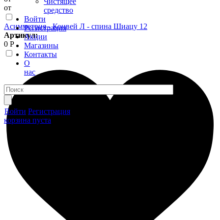
Чистящее
от
средство
Войти
Асимметрия - Конвей Л - спина Шиацу 12
Регистрация
Артикул:
Акции
0 Р
Магазины
Контакты
О
нас
Войти
Регистрация
корзина пуста