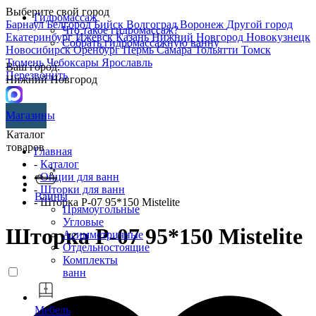
Выберите свой город
Гидромассаж
Барнаул
Белгород
Бийск
Волгоград
Воронеж
Другой город
Что такое гидромассаж?
Екатеринбург
Ижевск
Казань
Нижний Новгород
Новокузнецк
Собрать гидромассажную ванну
Новосибирск
Оренбург
Пермь
Самара
Тольятти
Томск
Тюмень
Чебоксары
Ярославль
Ваш город:
Перезвонить
Нижний Новгород
Магазины
Каталог
товаров
Главная
-
Каталог
-
Опции для ванн
-
Шторки для ванн
Ванны
- Шторка P-07 95*150 Mistelite
Прямоугольные
Угловые
Шторка P-07 95*150 Mistelite
Асимметричные
Отдельностоящие
Комплекты
ванн
Мебель