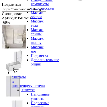
комплекты
Поделиться
гидромассажа
Массаж
Скопировать
общий
Артикул: Р-07Mis
Массаж
-69
%
тела
Массаж
спины
Массаж
шиацу
Массаж
ног
Подсветка
Дополнительные
опции
Унитазы
и
полотенцесушители
Унитазы
Напольные
унитазы
Подвесные