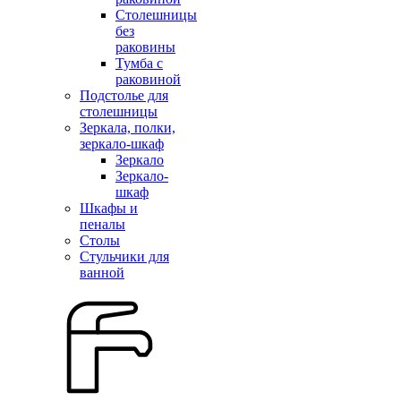
Столешницы
без
раковины
Тумба с
раковиной
Подстолье для
столешницы
Зеркала, полки,
зеркало-шкаф
Зеркало
Зеркало-
шкаф
Шкафы и
пеналы
Столы
Стульчики для
ванной