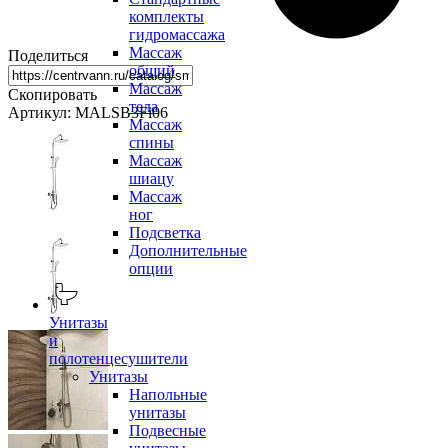
комплекты
гидромассажа
Массаж
Поделиться
общий
Массаж
Скопировать
тела
Артикул: MALSB3Fi06
Массаж
спины
Массаж
шиацу
Массаж
ног
Подсветка
Дополнительные
опции
Унитазы
и
полотенцесушители
Унитазы
Напольные
унитазы
Подвесные