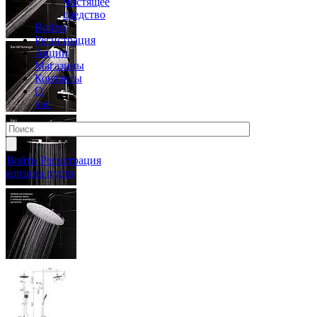
Чистящее
средство
Войти
Регистрация
Акции
Магазины
Контакты
О
нас
Войти
Регистрация
корзина пуста