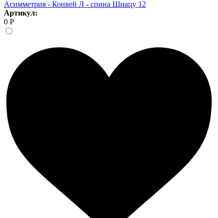
Асимметрия - Конвей Л - спина Шиацу 12
Артикул:
0 Р