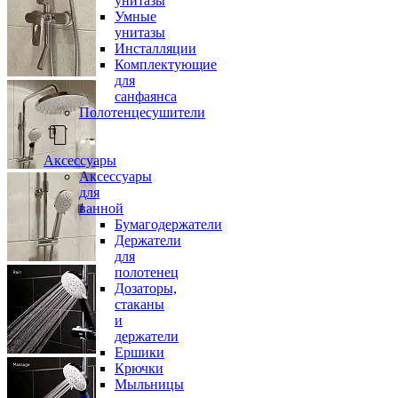
унитазы
Умные
унитазы
Инсталляции
Комплектующие
для
санфаянса
Полотенцесушители
Аксессуары
Аксессуары
для
ванной
Бумагодержатели
Держатели
для
полотенец
Дозаторы,
стаканы
и
держатели
Ершики
Крючки
Мыльницы