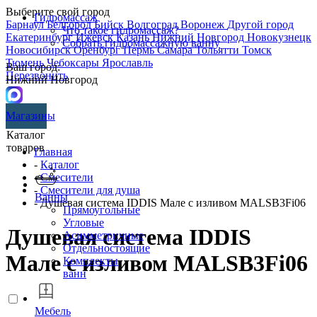
Выберите свой город
Гидромассаж
Барнаул
Белгород
Бийск
Волгоград
Воронеж
Другой город
Что такое гидромассаж?
Екатеринбург
Ижевск
Казань
Нижний Новгород
Новокузнецк
Собрать гидромассажную ванну
Новосибирск
Оренбург
Пермь
Самара
Тольятти
Томск
Тюмень
Чебоксары
Ярославль
Ваш город:
Перезвонить
Нижний Новгород
Магазины
Каталог
товаров
Главная
-
Каталог
-
Смесители
-
Смесители для душа
Ванны
- Душевая система IDDIS Мале с изливом MALSB3Fi06
Прямоугольные
Угловые
Душевая система IDDIS
Асимметричные
Отдельностоящие
Мале с изливом MALSB3Fi06
Комплекты
ванн
Мебель