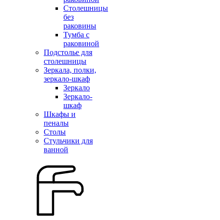
Столешницы
без
раковины
Тумба с
раковиной
Подстолье для
столешницы
Зеркала, полки,
зеркало-шкаф
Зеркало
Зеркало-
шкаф
Шкафы и
пеналы
Столы
Стульчики для
ванной