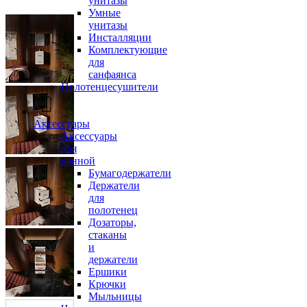
унитазы
Умные
унитазы
Инсталляции
Комплектующие
для
санфаянса
Полотенцесушители
Аксессуары
Аксессуары
для
ванной
Бумагодержатели
Держатели
для
полотенец
Дозаторы,
стаканы
и
держатели
Ершики
Крючки
Мыльницы