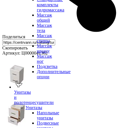
комплекты
гидромассажа
Массаж
общий
Массаж
тела
Массаж
Поделиться
спины
Массаж
Скопировать
шиацу
Артикул: Ц0000041362
Массаж
ног
Подсветка
Дополнительные
опции
Унитазы
и
полотенцесушители
Унитазы
Напольные
унитазы
Подвесные