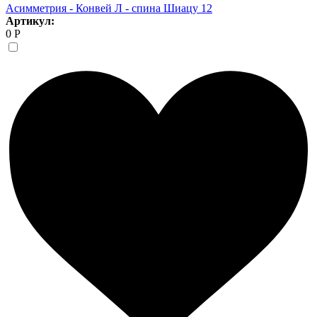
Асимметрия - Конвей Л - спина Шиацу 12
Артикул:
0 Р