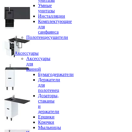
унитазы
Умные
унитазы
Инсталляции
Комплектующие
для
санфаянса
Полотенцесушители
Аксессуары
Аксессуары
для
ванной
Бумагодержатели
Держатели
для
полотенец
Дозаторы,
стаканы
и
держатели
Ершики
Крючки
Мыльницы