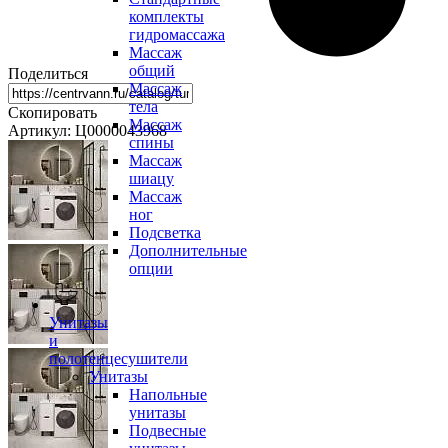
комплекты
гидромассажа
Массаж
общий
Поделиться
Массаж
тела
Скопировать
Массаж
Артикул: Ц0000043968
спины
Массаж
шиацу
Массаж
ног
Подсветка
Дополнительные
опции
Унитазы
и
полотенцесушители
Унитазы
Напольные
унитазы
Подвесные