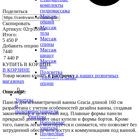
комплекты
гидромассажа
Поделиться
Массаж
общий
Скопировать
Массаж
Артикул: 02гр1695л
тела
Итого:
Массаж
5 450 Р
спины
Добавить опцию
Массаж
7440
шиацу
7 440 Р
Массаж
КУПИТЬ
В КОРЗИНЕ
ног
В КОРЗИНЕ
Подсветка
Товар можно купить
в рассрочку
в наших розничных
Дополнительные
магазинах
опции
Описание:
Унитазы
Панель для асимметричной ванны Gracia длиной 160 см
и
разработана с учетом особенностей дизайна ванны, создавая
полотенцесушители
законченный и целостный вид. Плавные формы панели
Унитазы
прекрасно дополняют овал купели и формы бортов. Кроме
Напольные
того, панель легко монтируется и снимается, что позволяет без
унитазы
затруднений обеспечить доступ к коммуникациям под ванной.
Подвесные