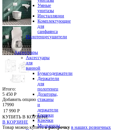
унитазы
Умные
унитазы
Инсталляции
Комплектующие
для
санфаянса
Полотенцесушители
Аксессуары
Аксессуары
для
ванной
Бумагодержатели
Держатели
для
полотенец
Итого:
Дозаторы,
5 450 Р
стаканы
Добавить опцию
и
17990
держатели
17 990 Р
Ершики
КУПИТЬ
В КОРЗИНЕ
Крючки
В КОРЗИНЕ
Мыльницы
Товар можно купить
в рассрочку
в наших розничных