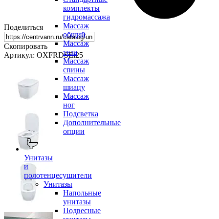
комплекты
гидромассажа
Массаж
Поделиться
общий
Массаж
Скопировать
тела
Артикул: OXFRDSEi25
Массаж
спины
Массаж
шиацу
Массаж
ног
Подсветка
Дополнительные
опции
Унитазы
и
полотенцесушители
Унитазы
Напольные
унитазы
Подвесные