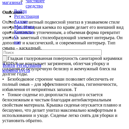
Чистящее
магазинах
средство
Войти
Описание:
Регистрация
Акции
Oxford – элегантный подвесной унитаз в узнаваемом стиле
Магазины
нео-ретро. Изящная каемка по краям делает его внешний вид
Контакты
оригинальным и утонченным, а объемная форма превратит
О
унитаз в заметный стилеобразующий элемент интерьера. Он
нас
дополнит и классический, и современный интерьер. Тип
смыва – каскадный.
• Гладкая глазурованная поверхность санитарной керамики
IDDIS® не впитывает загрязнения, облегчая уборку и
Войти
Регистрация
сохраняя ее безупречную белизну и жемчужный блеск на
корзина пуста
долгие годы.
• Безободковое строение чаши позволяет обеспечить ее
полный омыв – для эффективного смыва, гигиеничности,
избавления от неприятных запахов. Т
• Тонкое сиденье из дюропласта надолго остается
белоснежным и чистым благодаря антибактериальным
свойствам материала. Крышка сиденья опускается плавно и
бесшумно, что делает унитаз максимально комфортным в
использовании и уходе. Сиденье легко снять для уборки и
установить обратно.