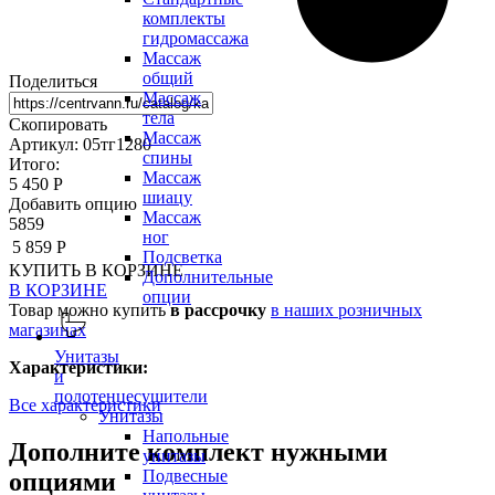
комплекты
гидромассажа
Массаж
общий
Поделиться
Массаж
тела
Скопировать
Массаж
Артикул: 05тг1280
спины
Итого:
Массаж
5 450 Р
шиацу
Добавить опцию
Массаж
5859
ног
5 859 Р
Подсветка
КУПИТЬ
В КОРЗИНЕ
Дополнительные
В КОРЗИНЕ
опции
Товар можно купить
в рассрочку
в наших розничных
магазинах
Унитазы
Характеристики:
и
полотенцесушители
Все характеристики
Унитазы
Напольные
Дополните комплект нужными
унитазы
Подвесные
опциями