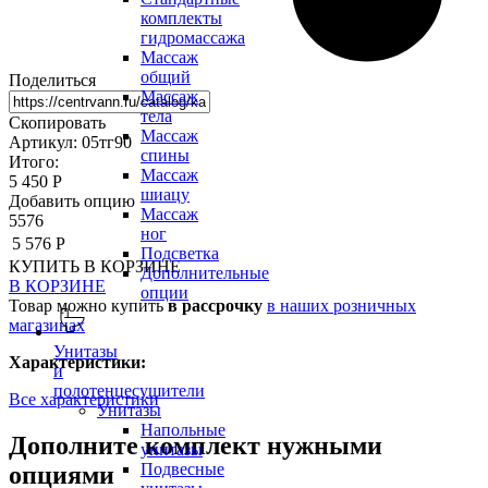
комплекты
гидромассажа
Массаж
общий
Поделиться
Массаж
тела
Скопировать
Массаж
Артикул: 05тг90
спины
Итого:
Массаж
5 450 Р
шиацу
Добавить опцию
Массаж
5576
ног
5 576 Р
Подсветка
КУПИТЬ
В КОРЗИНЕ
Дополнительные
В КОРЗИНЕ
опции
Товар можно купить
в рассрочку
в наших розничных
магазинах
Унитазы
Характеристики:
и
полотенцесушители
Все характеристики
Унитазы
Напольные
Дополните комплект нужными
унитазы
Подвесные
опциями